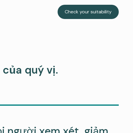
Check your suitability
 của quý vị.
ọi người xem xét, giảm