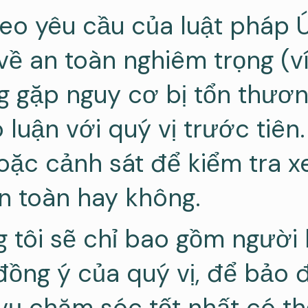
eo yêu cầu của luật pháp Ú
về an toàn nghiêm trọng (v
 gặp nguy cơ bị tổn thương
 luận với quý vị trước tiên
oặc cảnh sát để kiểm tra 
n toàn hay không.
 tôi sẽ chỉ bao gồm người h
 đồng ý của quý vị, để bảo
vụ chăm sóc tốt nhất có th