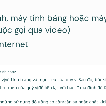
nh, máy tính bảng hoặc máy
ộc gọi qua video)
nternet
h như sau:
 vị về tình trạng và mục tiêu của quý vị. Sau đó, bác s
ho phép của quý vị để liên lạc với bác sĩ gia đình để 
gừng sử dụng đồ uống có cồn/cần sa hoặc chất kích t