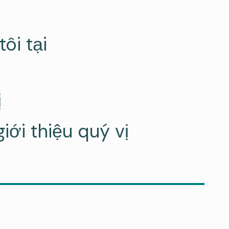
ôi tại
ị
ới thiệu quý vị