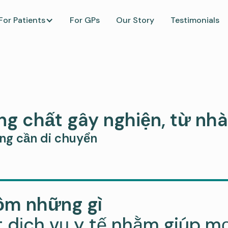
For Patients
For GPs
Our Story
Testimonials
ng chất gây nghiện, từ nhà
ông cần di chuyển
gồm những gì
ột dịch vụ y tế nhằm giúp m