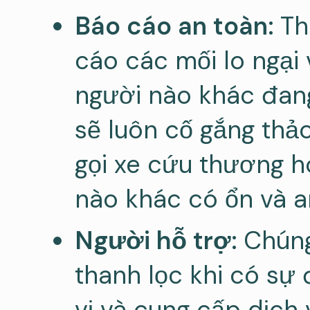
Báo cáo an toàn:
Th
cáo các mối lo ngại 
người nào khác đang
sẽ luôn cố gắng thảo
gọi xe cứu thương h
nào khác có ổn và a
Người hỗ trợ:
Chúng
thanh lọc khi có sự
vị và cung cấp dịch 